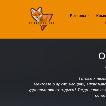
Регионы
Комп
Ч
О
Готовы к нез
Мечтаете о ярких эмоциях, захватыв
удовольствия от отдыха? Тогда наше ак
сочет