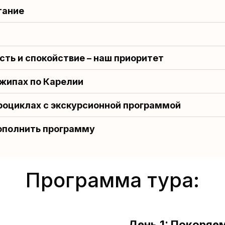
тание
сть и спокойствие – наш приоритет
жипах по Карелии
роциклах с экскурсионной программой
ополнить программу
Программа тура:
День 1: Покоряе