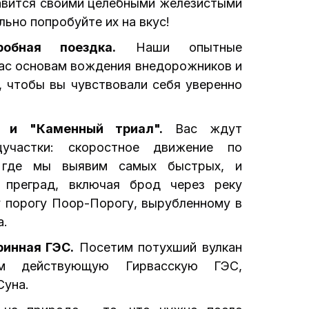
лавится своими целебными железистыми
ьно попробуйте их на вкус!
обная поездка.
Наши опытные
вас основам вождения внедорожников и
, чтобы вы чувствовали себя уверенно
" и "Каменный триал".
Вас ждут
цучастки: скоростное движение по
, где мы выявим самых быстрых, и
 преград, включая брод через реку
у порогу Поор-Порогу, вырубленному в
а.
ринная ГЭС.
Посетим потухший вулкан
м действующую Гирвасскую ГЭС,
Суна.