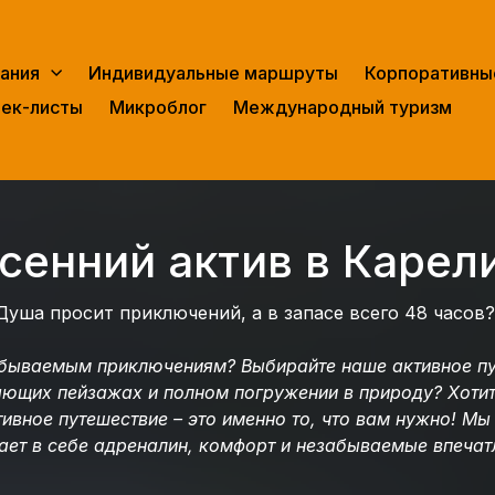
ания
Индивидуальные маршруты
Корпоративны
ек-листы
Микроблог
Международный туризм
сенний актив в Карел
Душа просит приключений, а в запасе всего 48 часов
абываемым приключениям? Выбирайте наше активное пу
ающих пейзажах и полном погружении в природу? Хотит
тивное путешествие – это именно то, что вам нужно! М
ает в себе адреналин, комфорт и незабываемые впечат