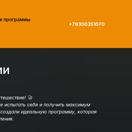
е программы
+79300351070
ии
?
тешествие! 🚀
е испытать себя и получить максимум
ы создали идеальную программу, которая
ления.