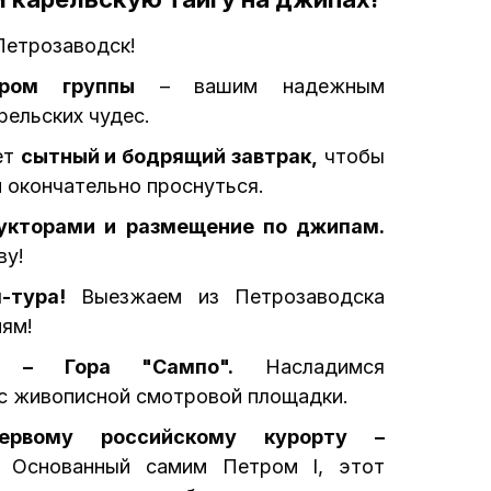
Петрозаводск!
ром группы
– вашим надежным
рельских чудес.
ет
сытный и бодрящий завтрак,
чтобы
и окончательно проснуться.
укторами и размещение по джипам.
ву!
-тура!
Выезжаем из Петрозаводска
иям!
а – Гора "Сампо".
Насладимся
с живописной смотровой площадки.
ервому российскому курорту –
Основанный самим Петром I, этот