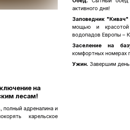
Обед.
Сытный обед 
активного дня!
Заповедник "Кивач"
мощью и красотой 
водопадов Европы – К
Заселение на баз
комфортных номерах 
Ужин.
Завершим день 
иключение на
ским лесам!
, полный адреналина и
окорять карельское