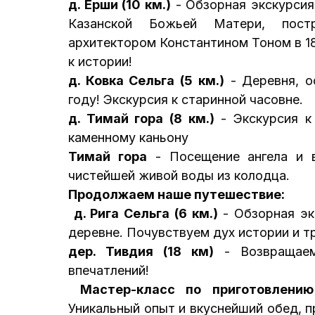
д. Ерши (10 км.)
- Обзорная экскурсия
Казанской Божьей Матери, пост
архитектором Константином Тоном в 1
к истории!
д. Ковка Сельга (5 км.)
- Деревня, о
году! Экскурсия к старинной часовне.
д. Тимай гора (8 км.)
- Экскурсия к
каменному каньону
Тимай гора
- Посещение ангела и 
чистейшей живой воды из колодца.
Продолжаем наше путешествие:
д. Рига Сельга (6 км.)
- Обзорная эк
деревне. Почувствуем дух истории и т
дер. Тивдия (18 км)
- Возвращаем
впечатлений!
Мастер-класс по приготовлени
Уникальный опыт и вкуснейший обед, 