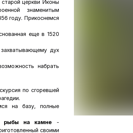
 старой церкви Иконы
роенной знаменитым
856 году. Прикоснемся
снованная еще в 1520
 захватывающему дух
возможность набрать
скурсия по сгоревшей
рагедии.
ся на базу, полные
ю рыбы на камне
-
приготовленный своими