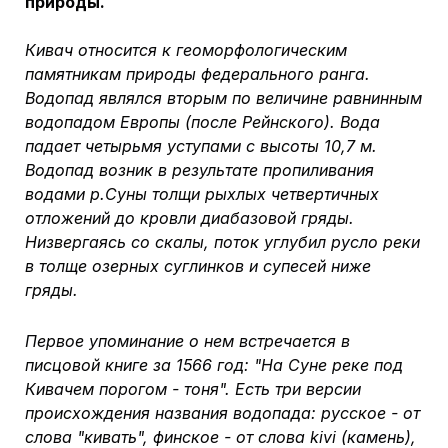
природы.
Кивач относится к геоморфологическим
памятникам природы федерального ранга.
Водопад являлся вторым по величине равнинным
водопадом Европы (после Рейнского). Вода
падает четырьмя уступами с высоты 10,7 м.
Водопад возник в результате пропиливания
водами р.Суны толщи рыхлых четвертичных
отложений до кровли диабазовой гряды.
Низвергаясь со скалы, поток углубил русло реки
в толще озерных суглинков и супесей ниже
гряды.
Первое упоминание о нем встречается в
писцовой книге за 1566 год: "На Суне реке под
Кивачем порогом - тоня". Есть три версии
происхождения названия водопада: русское - от
слова "кивать", финское - от слова kivi (камень),