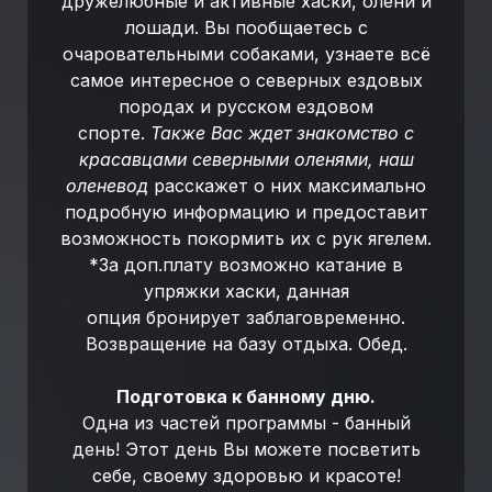
дружелюбные и активные хаски, олени и
лошади. Вы пообщаетесь с
очаровательными собаками, узнаете всё
самое интересное о северных ездовых
породах и русском ездовом
спорте.
Также Вас ждет знакомство с
красавцами северными оленями, наш
оленевод
расскажет о них максимально
подробную информацию и предоставит
возможность покормить их с рук ягелем.
*За доп.плату возможно катание в
упряжки хаски, данная
опция бронирует заблаговременно.
Возвращение на базу отдыха. Обед.
Подготовка к банному дню.
Одна из частей программы - банный
день! Этот день Вы можете посветить
себе, своему здоровью и красоте!